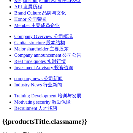
Responsibility Interest
责任与公益
API
发展历程
Brand Culture
品牌与文化
Honor
公司荣誉
Member
主要成员企业
Company Overview
公司概况
Capital structure
股本结构
Major shareholder
主要股东
Company announcement
公司公告
Real-time quotes
实时行情
Investment Advisory
投资咨询
company news
公司新闻
Industry News
行业新闻
Training Development
培训与发展
Motivating security
激励保障
Recruitment
人才招聘
{{productsTitle.classname}}