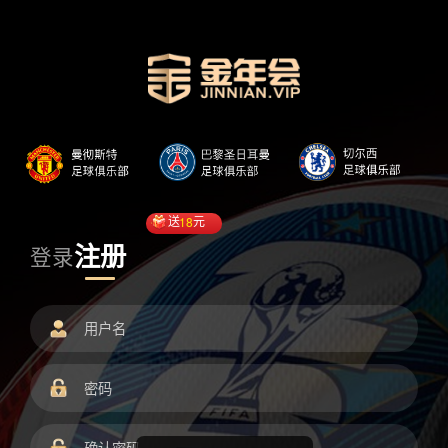
送
18
元
注册
登录